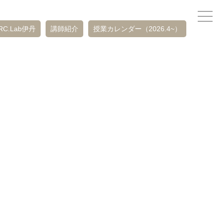
RC.Lab伊丹
講師紹介
授業カレンダー（2026.4~）