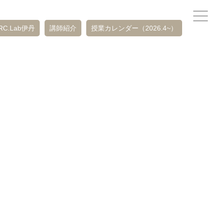
RC.Lab伊丹
講師紹介
授業カレンダー（2026.4~）